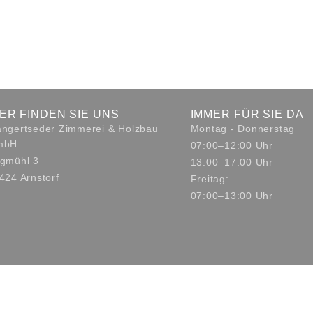
IER FINDEN SIE UNS
IMMER FÜR SIE DA
ngertseder Zimmerei & Holzbau
Montag - Donnerstag
mbH
07:00–12:00 Uhr
gmühl 3
13:00–17:00 Uhr
424 Arnstorf
Freitag:
07:00–13:00 Uhr
Copyright © Mangertseder Zimmerei & Holzbau GmbH
Impressum
Datenschutz