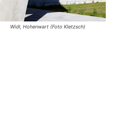
Widl, Hohenwart (Foto Kletzsch)
Widl