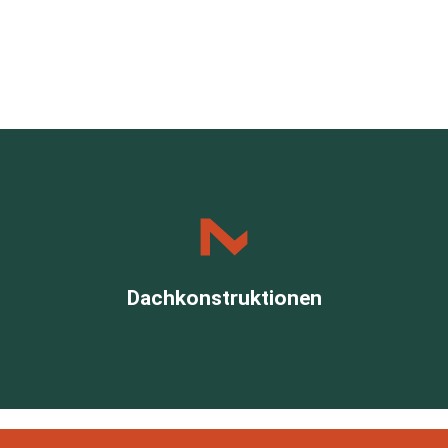
energieeffizient.
Moderne Dachkonstruktionen – innovativ &
Dachkonstruktionen