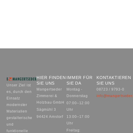
HIER FINDEN
IMMER FÜR
KONTAKTIEREN
SIE UNS
SIE DA
SIE UNS
Unser Ziel ist
Mangertseder
Montag -
08723 / 9793-0
es, durch den
Zimmerei &
Donnerstag
info@mangertseder
Einsatz
Holzbau GmbH
07:00–12:00
modernster
Sägmühl 3
Uhr
Materialien
94424 Arnstorf
13:00–17:00
gestalterische
Uhr
und
Freitag:
funktionelle