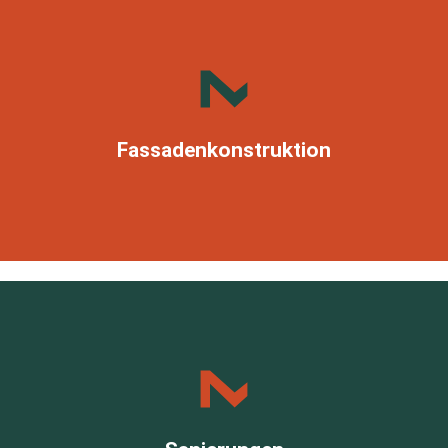
Moderne Gebäudehüllen – Design & Funktion in Perfektion
Fassadenkonstruktion
- Effiziente Modernisierung
- Klimafreundlich & ressourcenschonend
- Sanieren mit Zukunft
- Energie sparen, Wert erhalten