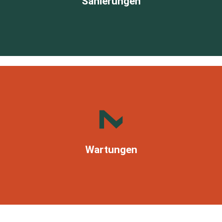
Sanierungen
- Nachhaltig sanieren – effizient & langlebig
Wartung für die maximale Lebensdauer.
Wartungen