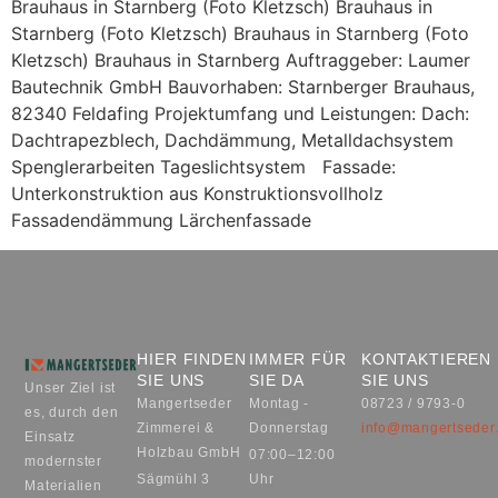
Brauhaus in Starnberg (Foto Kletzsch) Brauhaus in
Starnberg (Foto Kletzsch) Brauhaus in Starnberg (Foto
Kletzsch) Brauhaus in Starnberg​ Auftraggeber: Laumer
Bautechnik GmbH Bauvorhaben: Starnberger Brauhaus,
82340 Feldafing Projektumfang und Leistungen: Dach:
Dachtrapezblech, Dachdämmung, Metalldachsystem
Spenglerarbeiten Tageslichtsystem Fassade:
Unterkonstruktion aus Konstruktionsvollholz
Fassadendämmung Lärchenfassade
HIER FINDEN
IMMER FÜR
KONTAKTIEREN
SIE UNS
SIE DA
SIE UNS
Unser Ziel ist
Mangertseder
Montag -
08723 / 9793-0
es, durch den
Zimmerei &
Donnerstag
info@mangertseder
Einsatz
Holzbau GmbH
07:00–12:00
modernster
Sägmühl 3
Uhr
Materialien