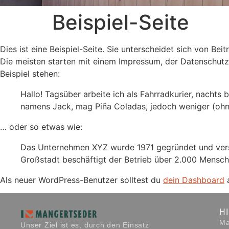
Beispiel-Seite
Dies ist eine Beispiel-Seite. Sie unterscheidet sich von Be
Die meisten starten mit einem Impressum, der Datenschutze
Beispiel stehen:
Hallo! Tagsüber arbeite ich als Fahrradkurier, nachts 
namens Jack, mag Piña Coladas, jedoch weniger (ohn
… oder so etwas wie:
Das Unternehmen XYZ wurde 1971 gegründet und versorg
Großstadt beschäftigt der Betrieb über 2.000 Mensche
Als neuer WordPress-Benutzer solltest du
dein Dashboard
a
H
Ma
Unser Ziel ist es, durch den Einsatz